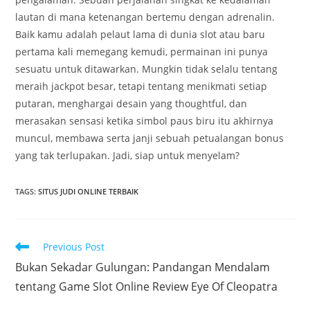
lautan di mana ketenangan bertemu dengan adrenalin.
Baik kamu adalah pelaut lama di dunia slot atau baru
pertama kali memegang kemudi, permainan ini punya
sesuatu untuk ditawarkan. Mungkin tidak selalu tentang
meraih jackpot besar, tetapi tentang menikmati setiap
putaran, menghargai desain yang thoughtful, dan
merasakan sensasi ketika simbol paus biru itu akhirnya
muncul, membawa serta janji sebuah petualangan bonus
yang tak terlupakan. Jadi, siap untuk menyelam?
TAGS
:
SITUS JUDI ONLINE TERBAIK
Read
Previous Post
more
Bukan Sekadar Gulungan: Pandangan Mendalam
articles
tentang Game Slot Online Review Eye Of Cleopatra