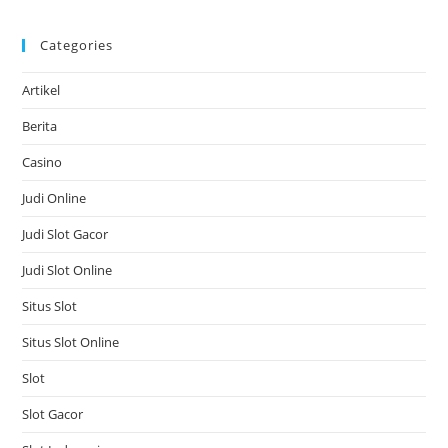
Categories
Artikel
Berita
Casino
Judi Online
Judi Slot Gacor
Judi Slot Online
Situs Slot
Situs Slot Online
Slot
Slot Gacor