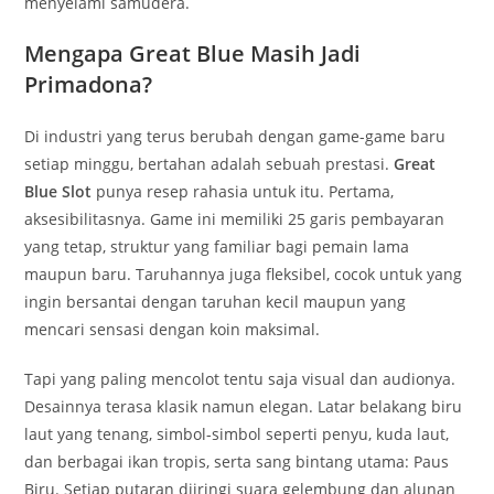
menyelami samudera.
Mengapa Great Blue Masih Jadi
Primadona?
Di industri yang terus berubah dengan game-game baru
setiap minggu, bertahan adalah sebuah prestasi.
Great
Blue Slot
punya resep rahasia untuk itu. Pertama,
aksesibilitasnya. Game ini memiliki 25 garis pembayaran
yang tetap, struktur yang familiar bagi pemain lama
maupun baru. Taruhannya juga fleksibel, cocok untuk yang
ingin bersantai dengan taruhan kecil maupun yang
mencari sensasi dengan koin maksimal.
Tapi yang paling mencolot tentu saja visual dan audionya.
Desainnya terasa klasik namun elegan. Latar belakang biru
laut yang tenang, simbol-simbol seperti penyu, kuda laut,
dan berbagai ikan tropis, serta sang bintang utama: Paus
Biru. Setiap putaran diiringi suara gelembung dan alunan