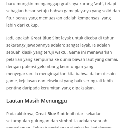
baru mungkin menganggap grafisnya kurang ‘wah’, tetapi
sebagian besar setuju bahwa gameplay-nya yang solid dan
fitur bonus yang memuaskan adalah kompensasi yang
lebih dari cukup.
Jadi, apakah
Great Blue Slot
layak untuk dicoba di tahun
sekarang? Jawabannya adalah: sangat layak. Ia adalah
sebuah klasik yang teruji waktu. Game ini menawarkan
pelarian yang sempurna ke dunia bawah laut yang damai,
dengan potensi gelombang keuntungan yang
menyegarkan. Ia mengingatkan kita bahwa dalam desain
game, kejelasan dan eksekusi yang baik seringkali lebih
penting daripada kerumitan yang dipaksakan.
Lautan Masih Menunggu
Pada akhirnya,
Great Blue Slot
lebih dari sekadar
sekumpulan gulungan dan simbol. Ia adalah sebuah
pengalaman. Sebuah perjalanan singkat ke kedalaman