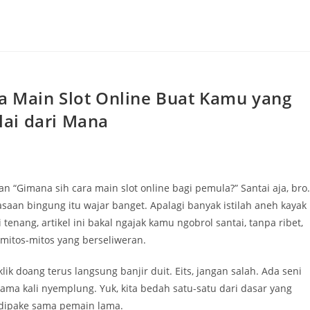
a Main Slot Online Buat Kamu yang
ai dari Mana
ran “Gimana sih cara main slot online bagi pemula?” Santai aja, bro.
saan bingung itu wajar banget. Apalagi banyak istilah aneh kayak
i tenang, artikel ini bakal ngajak kamu ngobrol santai, tanpa ribet,
itos-mitos yang berseliweran.
ik doang terus langsung banjir duit. Eits, jangan salah. Ada seni
ama kali nyemplung. Yuk, kita bedah satu-satu dari dasar yang
g dipake sama pemain lama.