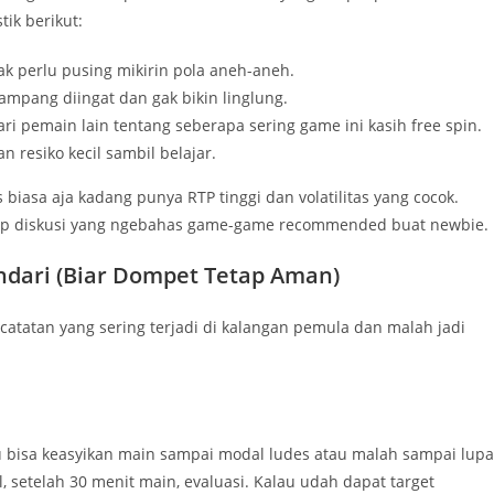
ik berikut:
ak perlu pusing mikirin pola aneh-aneh.
ampang diingat dan gak bikin linglung.
ri pemain lain tentang seberapa sering game ini kasih free spin.
 resiko kecil sambil belajar.
biasa aja kadang punya RTP tinggi dan volatilitas yang cocok.
grup diskusi yang ngebahas game-game recommended buat newbie.
dari (Biar Dompet Tetap Aman)
atatan yang sering terjadi di kalangan pemula dan malah jadi
amu bisa keasyikan main sampai modal ludes atau malah sampai lupa
, setelah 30 menit main, evaluasi. Kalau udah dapat target