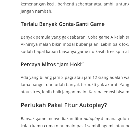
kemenangan kecil, berhenti sebentar atau ambil untung
jangan nambah.
Terlalu Banyak Gonta-Ganti Game
Banyak pemula yang gak sabaran. Coba game A kalah sedi
Akhirnya malah bikin modal bubar jalan. Lebih baik fo
sudah hapal kapan biasanya game itu kasih free spin ata
Percaya Mitos “Jam Hoki”
Ada yang bilang jam 3 pagi atau jam 12 siang adalah wa
lama banget dan udah banyak terbukti gak akurat. Yang
atau stres, lebih baik jangan main. Karena emosi bisa
Perlukah Pakai Fitur Autoplay?
Banyak game menyediakan fitur
autoplay
di mana gulung
kalau kamu cuma mau main pasif sambil ngemil atau no