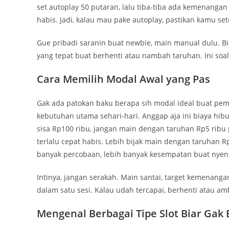
set autoplay 50 putaran, lalu tiba-tiba ada kemenangan 
habis. Jadi, kalau mau pake autoplay, pastikan kamu s
Gue pribadi saranin buat newbie, main manual dulu. Bi
yang tepat buat berhenti atau nambah taruhan. Ini soa
Cara Memilih Modal Awal yang Pas
Gak ada patokan baku berapa sih modal ideal buat pe
kebutuhan utama sehari-hari. Anggap aja ini biaya hib
sisa Rp100 ribu, jangan main dengan taruhan Rp5 ribu p
terlalu cepat habis. Lebih bijak main dengan taruhan R
banyak percobaan, lebih banyak kesempatan buat nyent
Intinya, jangan serakah. Main santai, target kemenanga
dalam satu sesi. Kalau udah tercapai, berhenti atau amb
Mengenal Berbagai Tipe Slot Biar Gak