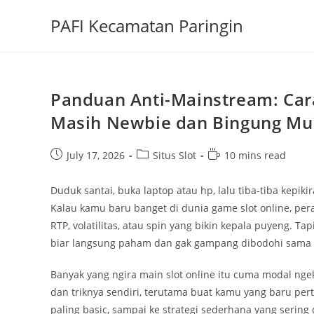
Skip
PAFI Kecamatan Paringin
to
content
Panduan Anti-Mainstream: Car
Masih Newbie dan Bingung Mul
Post
Post
Reading
July 17, 2026
Situs Slot
10 mins read
published:
category:
time:
Duduk santai, buka laptop atau hp, lalu tiba-tiba kepiki
Kalau kamu baru banget di dunia game slot online, pera
RTP, volatilitas, atau spin yang bikin kepala puyeng. Tap
biar langsung paham dan gak gampang dibodohi sama m
Banyak yang ngira main slot online itu cuma modal ngekl
dan triknya sendiri, terutama buat kamu yang baru pert
paling basic, sampai ke strategi sederhana yang serin