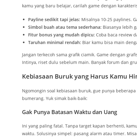
kamu yang baru belajar, carilah game dengan karakterist
Payline sedikit tapi jelas:
Misalnya 10-25 paylines. G
Simbol buah atau tema sederhana:
Biasanya lebih g
Fitur bonus yang mudah dipicu:
Coba baca review da
Taruhan minimal rendah:
Biar kamu bisa main dengan
Jangan terkecoh sama grafik ciamik. Game dengan grafis 
Intinya, riset dulu sebelum main. Banyak forum dan 
Kebiasaan Buruk yang Harus Kamu Hin
Ngomongin soal kebiasaan buruk, gue punya beberapa c
bumerang. Yuk simak baik-baik:
Gak Punya Batasan Waktu dan Uang
Ini yang paling fatal. Tanpa target kapan berhenti, k
waktu. Solusinya simpel: pasang alarm atau timer. Misal