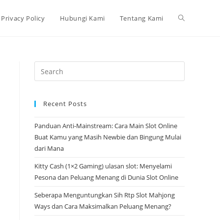
Toggle
Privacy Policy
Hubungi Kami
Tentang Kami
website
Press
Escape
search
to
Recent Posts
close
the
Panduan Anti-Mainstream: Cara Main Slot Online
search
Buat Kamu yang Masih Newbie dan Bingung Mulai
panel.
dari Mana
Kitty Cash (1×2 Gaming) ulasan slot: Menyelami
Pesona dan Peluang Menang di Dunia Slot Online
Seberapa Menguntungkan Sih Rtp Slot Mahjong
Ways dan Cara Maksimalkan Peluang Menang?