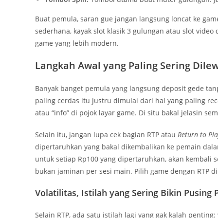
Buat pemula, saran gue jangan langsung loncat ke game 
sederhana, kayak slot klasik 3 gulungan atau slot vide
game yang lebih modern.
Langkah Awal yang Paling Sering Dile
Banyak banget pemula yang langsung deposit gede tanpa
paling cerdas itu justru dimulai dari hal yang paling re
atau “info” di pojok layar game. Di situ bakal jelasin s
Selain itu, jangan lupa cek bagian RTP atau
Return to Pla
dipertaruhkan yang bakal dikembalikan ke pemain dala
untuk setiap Rp100 yang dipertaruhkan, akan kembali se
bukan jaminan per sesi main. Pilih game dengan RTP d
Volatilitas, Istilah yang Sering Bikin Pusing
Selain RTP, ada satu istilah lagi yang gak kalah penting: 