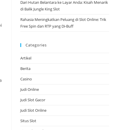
Dari Hutan Belantara ke Layar Anda: Kisah Menarik
di Balik Jungle King Slot
Rahasia Meningkatkan Peluang di Slot Online: Trik
i
Free Spin dan RTP yang Di-Buff
Categories
Artikel
Berita
Casino
a
Judi Online
Judi Slot Gacor
Judi Slot Online
Situs Slot