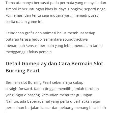
Tema utamanya berpusat pada permata yang menyala dan
simbol keberuntungan khas budaya Tiongkok, seperti naga,
koin emas, dan tentu saja mutiara yang menjadi pusat
cerita dalam game ini.
Keindahan grafis dan animasi halus membuat setiap
putaran terasa hidup, sementara soundtracknya
menambah sensasi bermain yang lebih mendalam tanpa
mengganggu fokus pemain.
Detail Gameplay dan Cara Bermain Slot
Burning Pearl
Bermain slot Burning Pearl sebenarnya cukup
straightforward. Kamu tinggal memilih jumlah taruhan
yang ingin dipasang, kemudian memutar gulungan.
Namun, ada beberapa hal yang perlu diperhatikan agar
permainan berjalan lancar dan peluang menang bisa lebih