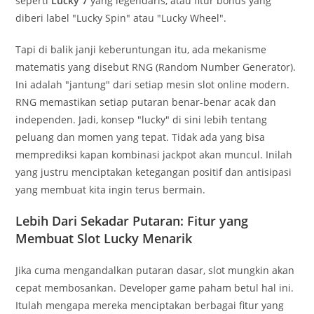
seperti
Lucky 7
yang legendaris, atau fitur bonus yang
diberi label "Lucky Spin" atau "Lucky Wheel".
Tapi di balik janji keberuntungan itu, ada mekanisme
matematis yang disebut RNG (Random Number Generator).
Ini adalah "jantung" dari setiap mesin slot online modern.
RNG memastikan setiap putaran benar-benar acak dan
independen. Jadi, konsep "lucky" di sini lebih tentang
peluang dan momen yang tepat. Tidak ada yang bisa
memprediksi kapan kombinasi jackpot akan muncul. Inilah
yang justru menciptakan ketegangan positif dan antisipasi
yang membuat kita ingin terus bermain.
Lebih Dari Sekadar Putaran: Fitur yang
Membuat Slot Lucky Menarik
Jika cuma mengandalkan putaran dasar, slot mungkin akan
cepat membosankan. Developer game paham betul hal ini.
Itulah mengapa mereka menciptakan berbagai fitur yang