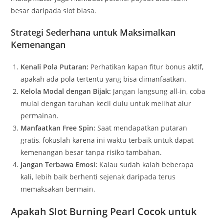
besar daripada slot biasa.
Strategi Sederhana untuk Maksimalkan
Kemenangan
Kenali Pola Putaran:
Perhatikan kapan fitur bonus aktif,
apakah ada pola tertentu yang bisa dimanfaatkan.
Kelola Modal dengan Bijak:
Jangan langsung all-in, coba
mulai dengan taruhan kecil dulu untuk melihat alur
permainan.
Manfaatkan Free Spin:
Saat mendapatkan putaran
gratis, fokuslah karena ini waktu terbaik untuk dapat
kemenangan besar tanpa risiko tambahan.
Jangan Terbawa Emosi:
Kalau sudah kalah beberapa
kali, lebih baik berhenti sejenak daripada terus
memaksakan bermain.
Apakah Slot Burning Pearl Cocok untuk