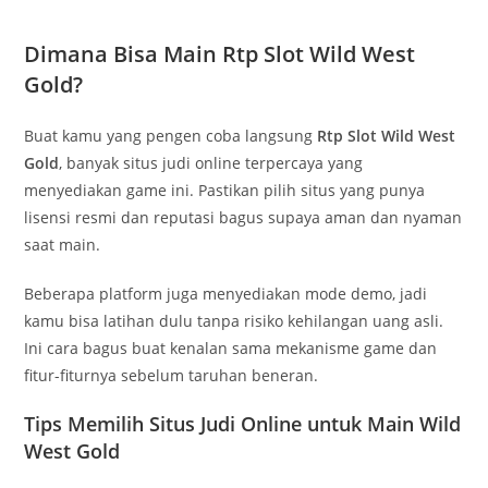
Dimana Bisa Main Rtp Slot Wild West
Gold?
Buat kamu yang pengen coba langsung
Rtp Slot Wild West
Gold
, banyak situs judi online terpercaya yang
menyediakan game ini. Pastikan pilih situs yang punya
lisensi resmi dan reputasi bagus supaya aman dan nyaman
saat main.
Beberapa platform juga menyediakan mode demo, jadi
kamu bisa latihan dulu tanpa risiko kehilangan uang asli.
Ini cara bagus buat kenalan sama mekanisme game dan
fitur-fiturnya sebelum taruhan beneran.
Tips Memilih Situs Judi Online untuk Main Wild
West Gold