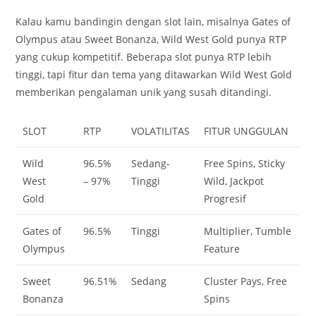
Kalau kamu bandingin dengan slot lain, misalnya Gates of
Olympus atau Sweet Bonanza, Wild West Gold punya RTP
yang cukup kompetitif. Beberapa slot punya RTP lebih
tinggi, tapi fitur dan tema yang ditawarkan Wild West Gold
memberikan pengalaman unik yang susah ditandingi.
SLOT
RTP
VOLATILITAS
FITUR UNGGULAN
Wild
96.5%
Sedang-
Free Spins, Sticky
West
– 97%
Tinggi
Wild, Jackpot
Gold
Progresif
Gates of
96.5%
Tinggi
Multiplier, Tumble
Olympus
Feature
Sweet
96.51%
Sedang
Cluster Pays, Free
Bonanza
Spins