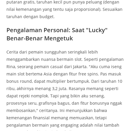
putaran gratis, taruhan kecil pun punya peluang (dengan
nilai kemenangan yang tentu saja proporsional). Sesuaikan
taruhan dengan budget.
Pengalaman Personal: Saat "Lucky"
Benar-Benar Mengetuk
Cerita dari pemain sungguhan seringkali lebih
menggambarkan nuansa bermain slot. Seperti pengalaman
Rina, seorang pemain casual dari Jakarta. "Aku cuma iseng
main slot bertema Asia dengan fitur free spins. Pas masuk
bonus round, dapat multiplier bertumpuk. Dari taruhan 10
ribu, akhirnya menang 3,2 juta. Rasanya memang seperti
dapat rejeki nomplok. Tapi yang bikin aku senang,
prosesnya seru, grafisnya bagus, dan fitur bonusnya nggak
membosankan," ceritanya. Ini menunjukkan bahwa
kemenangan finansial memang memuaskan, tetapi
pengalaman bermain yang engaging adalah nilai tambah