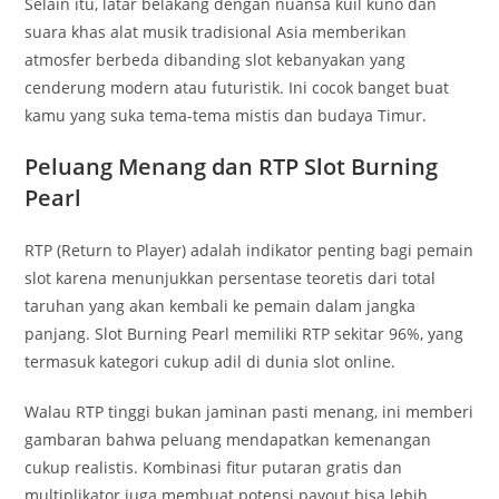
Selain itu, latar belakang dengan nuansa kuil kuno dan
suara khas alat musik tradisional Asia memberikan
atmosfer berbeda dibanding slot kebanyakan yang
cenderung modern atau futuristik. Ini cocok banget buat
kamu yang suka tema-tema mistis dan budaya Timur.
Peluang Menang dan RTP Slot Burning
Pearl
RTP (Return to Player) adalah indikator penting bagi pemain
slot karena menunjukkan persentase teoretis dari total
taruhan yang akan kembali ke pemain dalam jangka
panjang. Slot Burning Pearl memiliki RTP sekitar 96%, yang
termasuk kategori cukup adil di dunia slot online.
Walau RTP tinggi bukan jaminan pasti menang, ini memberi
gambaran bahwa peluang mendapatkan kemenangan
cukup realistis. Kombinasi fitur putaran gratis dan
multiplikator juga membuat potensi payout bisa lebih