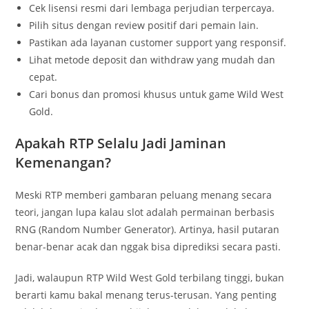
Cek lisensi resmi dari lembaga perjudian terpercaya.
Pilih situs dengan review positif dari pemain lain.
Pastikan ada layanan customer support yang responsif.
Lihat metode deposit dan withdraw yang mudah dan
cepat.
Cari bonus dan promosi khusus untuk game Wild West
Gold.
Apakah RTP Selalu Jadi Jaminan
Kemenangan?
Meski RTP memberi gambaran peluang menang secara
teori, jangan lupa kalau slot adalah permainan berbasis
RNG (Random Number Generator). Artinya, hasil putaran
benar-benar acak dan nggak bisa diprediksi secara pasti.
Jadi, walaupun RTP Wild West Gold terbilang tinggi, bukan
berarti kamu bakal menang terus-terusan. Yang penting