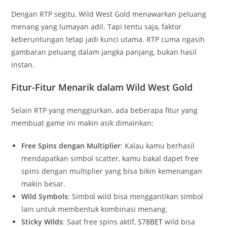
Dengan RTP segitu, Wild West Gold menawarkan peluang
menang yang lumayan adil. Tapi tentu saja, faktor
keberuntungan tetap jadi kunci utama. RTP cuma ngasih
gambaran peluang dalam jangka panjang, bukan hasil
instan.
Fitur-Fitur Menarik dalam Wild West Gold
Selain RTP yang menggiurkan, ada beberapa fitur yang
membuat game ini makin asik dimainkan:
Free Spins dengan Multiplier
: Kalau kamu berhasil
mendapatkan simbol scatter, kamu bakal dapet free
spins dengan multiplier yang bisa bikin kemenangan
makin besar.
Wild Symbols
: Simbol wild bisa menggantikan simbol
lain untuk membentuk kombinasi menang.
Sticky Wilds
: Saat free spins aktif,
S78BET
wild bisa