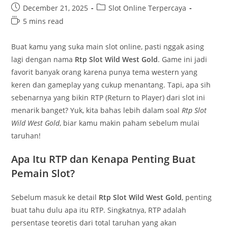
Post
Post
December 21, 2025
Slot Online Terpercaya
published:
category:
Reading
5 mins read
time:
Buat kamu yang suka main slot online, pasti nggak asing
lagi dengan nama
Rtp Slot Wild West Gold
. Game ini jadi
favorit banyak orang karena punya tema western yang
keren dan gameplay yang cukup menantang. Tapi, apa sih
sebenarnya yang bikin RTP (Return to Player) dari slot ini
menarik banget? Yuk, kita bahas lebih dalam soal
Rtp Slot
Wild West Gold
, biar kamu makin paham sebelum mulai
taruhan!
Apa Itu RTP dan Kenapa Penting Buat
Pemain Slot?
Sebelum masuk ke detail
Rtp Slot Wild West Gold
, penting
buat tahu dulu apa itu RTP. Singkatnya, RTP adalah
persentase teoretis dari total taruhan yang akan