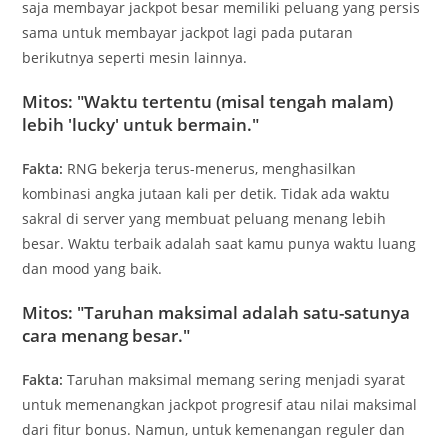
saja membayar jackpot besar memiliki peluang yang persis
sama untuk membayar jackpot lagi pada putaran
berikutnya seperti mesin lainnya.
Mitos: "Waktu tertentu (misal tengah malam)
lebih 'lucky' untuk bermain."
Fakta:
RNG bekerja terus-menerus, menghasilkan
kombinasi angka jutaan kali per detik. Tidak ada waktu
sakral di server yang membuat peluang menang lebih
besar. Waktu terbaik adalah saat kamu punya waktu luang
dan mood yang baik.
Mitos: "Taruhan maksimal adalah satu-satunya
cara menang besar."
Fakta:
Taruhan maksimal memang sering menjadi syarat
untuk memenangkan jackpot progresif atau nilai maksimal
dari fitur bonus. Namun, untuk kemenangan reguler dan