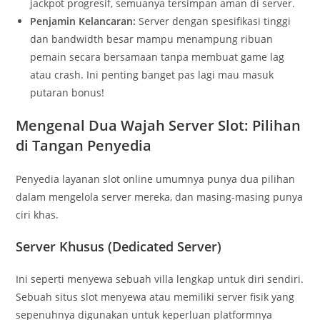
jackpot progresif, semuanya tersimpan aman di server.
Penjamin Kelancaran:
Server dengan spesifikasi tinggi
dan bandwidth besar mampu menampung ribuan
pemain secara bersamaan tanpa membuat game lag
atau crash. Ini penting banget pas lagi mau masuk
putaran bonus!
Mengenal Dua Wajah Server Slot: Pilihan
di Tangan Penyedia
Penyedia layanan slot online umumnya punya dua pilihan
dalam mengelola server mereka, dan masing-masing punya
ciri khas.
Server Khusus (Dedicated Server)
Ini seperti menyewa sebuah villa lengkap untuk diri sendiri.
Sebuah situs slot menyewa atau memiliki server fisik yang
sepenuhnya digunakan untuk keperluan platformnya