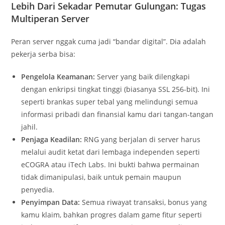
Lebih Dari Sekadar Pemutar Gulungan: Tugas
Multiperan Server
Peran server nggak cuma jadi “bandar digital”. Dia adalah
pekerja serba bisa:
Pengelola Keamanan:
Server yang baik dilengkapi
dengan enkripsi tingkat tinggi (biasanya SSL 256-bit). Ini
seperti brankas super tebal yang melindungi semua
informasi pribadi dan finansial kamu dari tangan-tangan
jahil.
Penjaga Keadilan:
RNG yang berjalan di server harus
melalui audit ketat dari lembaga independen seperti
eCOGRA atau iTech Labs. Ini bukti bahwa permainan
tidak dimanipulasi, baik untuk pemain maupun
penyedia.
Penyimpan Data:
Semua riwayat transaksi, bonus yang
kamu klaim, bahkan progres dalam game fitur seperti