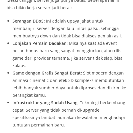
Meski canggih, server juga punya batas. Beberapa hal ini
bisa bikin kerja server jadi berat:
Serangan DDoS:
Ini adalah upaya jahat untuk
membanjiri server dengan lalu lintas palsu, sehingga
membuatnya down dan tidak bisa diakses pemain asli.
Lonjakan Pemain Dadakan:
Misalnya saat ada event
besar, bonus baru yang sangat menggiurkan, atau rilis
game dari provider ternama. Jika server tidak siap, bisa
kolaps.
Game dengan Grafis Sangat Berat:
Slot modern dengan
animasi cinematic dan efek 3D kompleks membutuhkan
lebih banyak sumber daya untuk diproses dan dikirim ke
perangkat kamu.
Infrastruktur yang Sudah Usang:
Teknologi berkembang
cepat. Server yang tidak pernah di-upgrade
spesifikasinya lambat laun akan kewalahan menghadapi
tuntutan permainan baru.