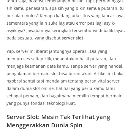
tentu saja, potensi kemenangan besar. Tapi, pernah nggak
sih kamu penasaran, apa sih yang bikin semua putaran itu
berjalan mulus? Kenapa kadang ada situs yang lancar jaya,
sementara yang lain suka lag atau error pas lagi asyik-
asyiknya? Jawabannya seringkali tersembunyi di balik layar,
pada sesuatu yang disebut
server slot
.
Yap, server ini ibarat jantungnya operasi. Dia yang
memproses setiap klik, menentukan hasil putaran, dan
menjaga keamanan data kamu. Tanpa server yang handal,
pengalaman bermain slot bisa berantakan. Artikel ini bakal
ngobrol santai tapi mendalam tentang peran vital server
dalam dunia slot online, hal-hal yang perlu kamu tahu
sebagai pemain, dan bagaimana memilih tempat bermain
yang punya fondasi teknologi kuat.
Server Slot: Mesin Tak Terlihat yang
Menggerakkan Dunia Spin