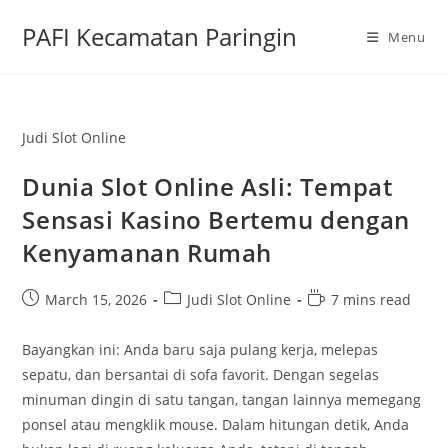
Skip
PAFI Kecamatan Paringin
to
Menu
content
Judi Slot Online
Dunia Slot Online Asli: Tempat
Sensasi Kasino Bertemu dengan
Kenyamanan Rumah
Post
Post
Reading
March 15, 2026
Judi Slot Online
7 mins read
published:
category:
time:
Bayangkan ini: Anda baru saja pulang kerja, melepas
sepatu, dan bersantai di sofa favorit. Dengan segelas
minuman dingin di satu tangan, tangan lainnya memegang
ponsel atau mengklik mouse. Dalam hitungan detik, Anda