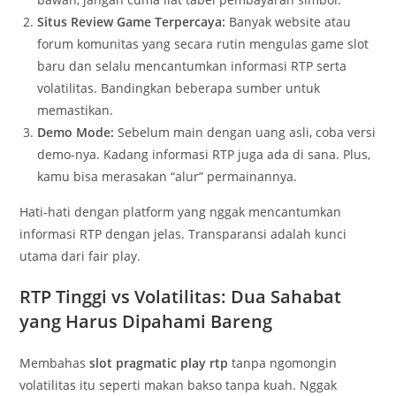
Situs Review Game Terpercaya:
Banyak website atau
forum komunitas yang secara rutin mengulas game slot
baru dan selalu mencantumkan informasi RTP serta
volatilitas. Bandingkan beberapa sumber untuk
memastikan.
Demo Mode:
Sebelum main dengan uang asli, coba versi
demo-nya. Kadang informasi RTP juga ada di sana. Plus,
kamu bisa merasakan “alur” permainannya.
Hati-hati dengan platform yang nggak mencantumkan
informasi RTP dengan jelas. Transparansi adalah kunci
utama dari fair play.
RTP Tinggi vs Volatilitas: Dua Sahabat
yang Harus Dipahami Bareng
Membahas
slot pragmatic play rtp
tanpa ngomongin
volatilitas itu seperti makan bakso tanpa kuah. Nggak