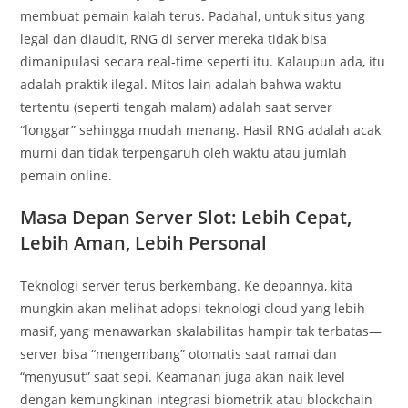
membuat pemain kalah terus. Padahal, untuk situs yang
legal dan diaudit, RNG di server mereka tidak bisa
dimanipulasi secara real-time seperti itu. Kalaupun ada, itu
adalah praktik ilegal. Mitos lain adalah bahwa waktu
tertentu (seperti tengah malam) adalah saat server
“longgar” sehingga mudah menang. Hasil RNG adalah acak
murni dan tidak terpengaruh oleh waktu atau jumlah
pemain online.
Masa Depan Server Slot: Lebih Cepat,
Lebih Aman, Lebih Personal
Teknologi server terus berkembang. Ke depannya, kita
mungkin akan melihat adopsi teknologi cloud yang lebih
masif, yang menawarkan skalabilitas hampir tak terbatas—
server bisa “mengembang” otomatis saat ramai dan
“menyusut” saat sepi. Keamanan juga akan naik level
dengan kemungkinan integrasi biometrik atau blockchain