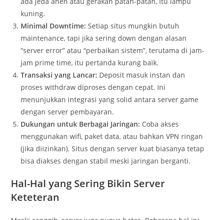
ada jeda aneh atau gerakan patah-patah, itu lampu
kuning.
Minimal Downtime:
Setiap situs mungkin butuh
maintenance, tapi jika sering down dengan alasan
“server error” atau “perbaikan sistem”, terutama di jam-
jam prime time, itu pertanda kurang baik.
Transaksi yang Lancar:
Deposit masuk instan dan
proses withdraw diproses dengan cepat. Ini
menunjukkan integrasi yang solid antara server game
dengan server pembayaran.
Dukungan untuk Berbagai Jaringan:
Coba akses
menggunakan wifi, paket data, atau bahkan VPN ringan
(jika diizinkan). Situs dengan server kuat biasanya tetap
bisa diakses dengan stabil meski jaringan berganti.
Hal-Hal yang Sering Bikin Server
Keteteran