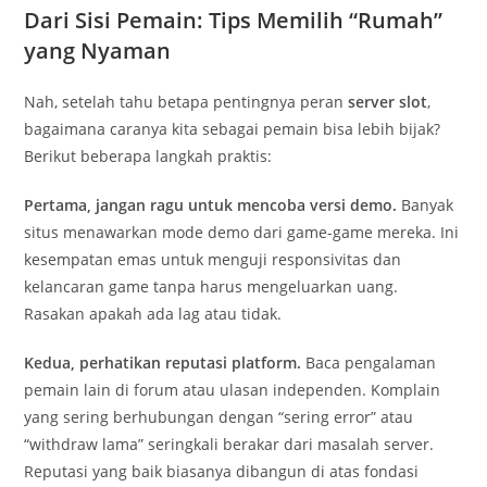
Dari Sisi Pemain: Tips Memilih “Rumah”
yang Nyaman
Nah, setelah tahu betapa pentingnya peran
server slot
,
bagaimana caranya kita sebagai pemain bisa lebih bijak?
Berikut beberapa langkah praktis:
Pertama, jangan ragu untuk mencoba versi demo.
Banyak
situs menawarkan mode demo dari game-game mereka. Ini
kesempatan emas untuk menguji responsivitas dan
kelancaran game tanpa harus mengeluarkan uang.
Rasakan apakah ada lag atau tidak.
Kedua, perhatikan reputasi platform.
Baca pengalaman
pemain lain di forum atau ulasan independen. Komplain
yang sering berhubungan dengan “sering error” atau
“withdraw lama” seringkali berakar dari masalah server.
Reputasi yang baik biasanya dibangun di atas fondasi