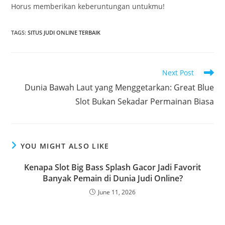
Horus memberikan keberuntungan untukmu!
TAGS
:
SITUS JUDI ONLINE TERBAIK
Read
Next Post
more
Dunia Bawah Laut yang Menggetarkan: Great Blue
articles
Slot Bukan Sekadar Permainan Biasa
YOU MIGHT ALSO LIKE
Kenapa Slot Big Bass Splash Gacor Jadi Favorit
Banyak Pemain di Dunia Judi Online?
June 11, 2026