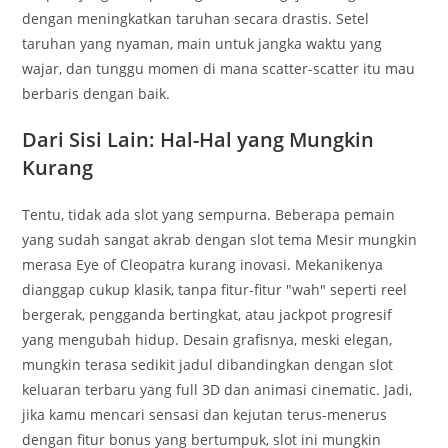
dengan meningkatkan taruhan secara drastis. Setel
taruhan yang nyaman, main untuk jangka waktu yang
wajar, dan tunggu momen di mana scatter-scatter itu mau
berbaris dengan baik.
Dari Sisi Lain: Hal-Hal yang Mungkin
Kurang
Tentu, tidak ada slot yang sempurna. Beberapa pemain
yang sudah sangat akrab dengan slot tema Mesir mungkin
merasa Eye of Cleopatra kurang inovasi. Mekanikenya
dianggap cukup klasik, tanpa fitur-fitur "wah" seperti reel
bergerak, pengganda bertingkat, atau jackpot progresif
yang mengubah hidup. Desain grafisnya, meski elegan,
mungkin terasa sedikit jadul dibandingkan dengan slot
keluaran terbaru yang full 3D dan animasi cinematic. Jadi,
jika kamu mencari sensasi dan kejutan terus-menerus
dengan fitur bonus yang bertumpuk, slot ini mungkin