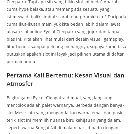
Cleopatra. Tapi apa sih yang bikin slot ini beda? Apakah
cuma hype belaka, atau memang ada sesuatu yang
istimewa di balik simbol scarab dan piramida itu? Daripada
cuma ikut-ikutan main, yuk kita bedah lebih dalam lewat
ulasan slot online Eye of Cleopatra yang jujur dan tanpa
bias ini. Kita akan lihat mulai dari desain visual, gameplay,
fitur bonus, sampai peluang menangnya, supaya kamu bisa
putuskan apakah slot ini layak jadi pilihan utama di daftar
permainanmu.
Pertama Kali Bertemu: Kesan Visual dan
Atmosfer
Begitu game Eye of Cleopatra dimuat, yang langsung
mencolok adalah palet warnanya. Berbeda dengan banyak
slot Mesir lain yang mengandalkan warna emas dan pasir
terik, slot ini memilih nuansa biru kehijauan yang dalam,
seperti warna Sungai Nil di malam hari, dipadu dengan