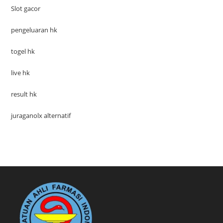
Slot gacor
pengeluaran hk
togel hk
live hk
result hk
juraganolx alternatif