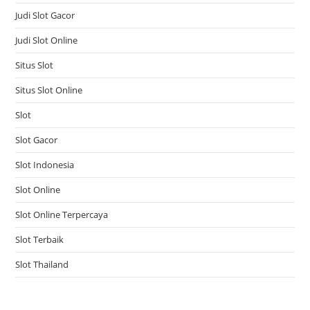
Judi Slot Gacor
Judi Slot Online
Situs Slot
Situs Slot Online
Slot
Slot Gacor
Slot Indonesia
Slot Online
Slot Online Terpercaya
Slot Terbaik
Slot Thailand