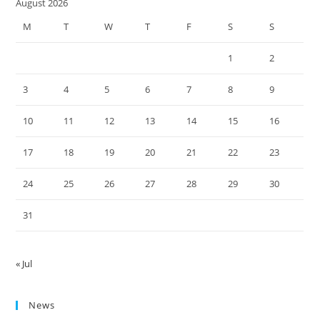
August 2026
M
T
W
T
F
S
S
1
2
3
4
5
6
7
8
9
10
11
12
13
14
15
16
17
18
19
20
21
22
23
24
25
26
27
28
29
30
31
« Jul
News