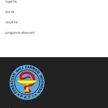
togel hk
live hk
result hk
juraganolx alternatif