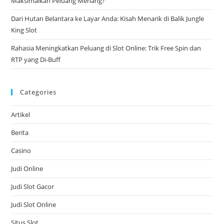
Maksimalkan Peluang Menang?
Dari Hutan Belantara ke Layar Anda: Kisah Menarik di Balik Jungle
King Slot
Rahasia Meningkatkan Peluang di Slot Online: Trik Free Spin dan
RTP yang Di-Buff
Categories
Artikel
Berita
Casino
Judi Online
Judi Slot Gacor
Judi Slot Online
Situs Slot