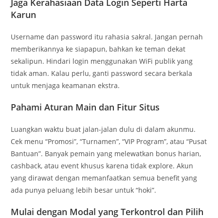
Jaga Kerahasiaan Data Login Seperti Harta
Karun
Username dan password itu rahasia sakral. Jangan pernah
memberikannya ke siapapun, bahkan ke teman dekat
sekalipun. Hindari login menggunakan WiFi publik yang
tidak aman. Kalau perlu, ganti password secara berkala
untuk menjaga keamanan ekstra.
Pahami Aturan Main dan Fitur Situs
Luangkan waktu buat jalan-jalan dulu di dalam akunmu.
Cek menu “Promosi”, “Turnamen”, “VIP Program”, atau “Pusat
Bantuan”. Banyak pemain yang melewatkan bonus harian,
cashback, atau event khusus karena tidak explore. Akun
yang dirawat dengan memanfaatkan semua benefit yang
ada punya peluang lebih besar untuk “hoki”.
Mulai dengan Modal yang Terkontrol dan Pilih