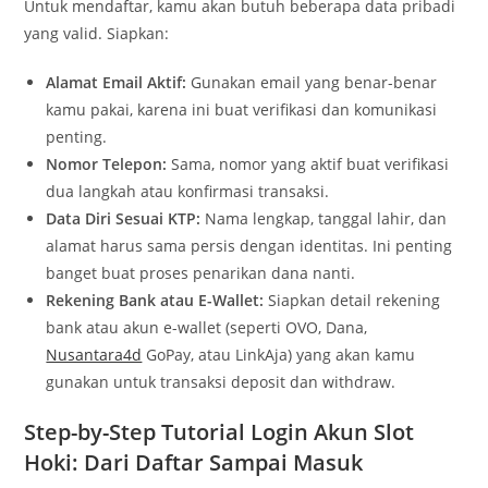
Untuk mendaftar, kamu akan butuh beberapa data pribadi
yang valid. Siapkan:
Alamat Email Aktif:
Gunakan email yang benar-benar
kamu pakai, karena ini buat verifikasi dan komunikasi
penting.
Nomor Telepon:
Sama, nomor yang aktif buat verifikasi
dua langkah atau konfirmasi transaksi.
Data Diri Sesuai KTP:
Nama lengkap, tanggal lahir, dan
alamat harus sama persis dengan identitas. Ini penting
banget buat proses penarikan dana nanti.
Rekening Bank atau E-Wallet:
Siapkan detail rekening
bank atau akun e-wallet (seperti OVO, Dana,
Nusantara4d
GoPay, atau LinkAja) yang akan kamu
gunakan untuk transaksi deposit dan withdraw.
Step-by-Step Tutorial Login Akun Slot
Hoki: Dari Daftar Sampai Masuk