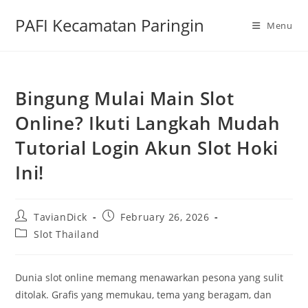
Skip
PAFI Kecamatan Paringin
to
Menu
content
Bingung Mulai Main Slot
Online? Ikuti Langkah Mudah
Tutorial Login Akun Slot Hoki
Ini!
Post
Post
TavianDick
February 26, 2026
author:
published:
Post
Slot Thailand
category:
Dunia slot online memang menawarkan pesona yang sulit
ditolak. Grafis yang memukau, tema yang beragam, dan