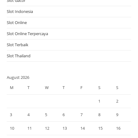
Slot Gacor
Slot Indonesia
Slot Online
Slot Online Terpercaya
Slot Terbaik
Slot Thailand
August 2026
M
T
W
T
F
S
S
1
2
3
4
5
6
7
8
9
10
11
12
13
14
15
16