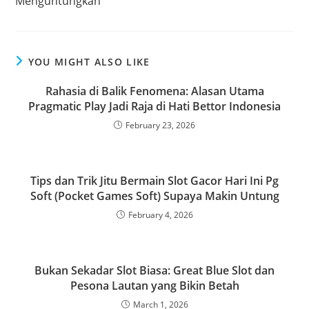
Menguntungkan
YOU MIGHT ALSO LIKE
Rahasia di Balik Fenomena: Alasan Utama
Pragmatic Play Jadi Raja di Hati Bettor Indonesia
February 23, 2026
Tips dan Trik Jitu Bermain Slot Gacor Hari Ini Pg
Soft (Pocket Games Soft) Supaya Makin Untung
February 4, 2026
Bukan Sekadar Slot Biasa: Great Blue Slot dan
Pesona Lautan yang Bikin Betah
March 1, 2026