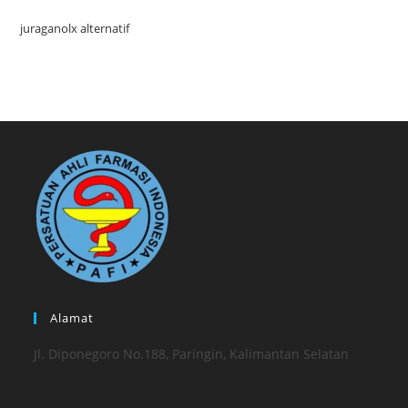
juraganolx alternatif
Alamat
Jl. Diponegoro No.188, Paringin, Kalimantan Selatan