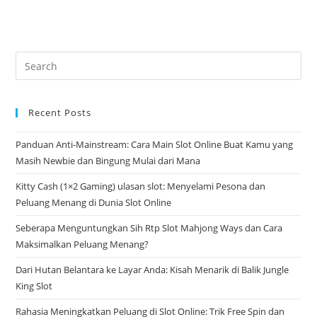
Pre
Es
to
Recent Posts
clo
the
Panduan Anti-Mainstream: Cara Main Slot Online Buat Kamu yang
sea
Masih Newbie dan Bingung Mulai dari Mana
pan
Kitty Cash (1×2 Gaming) ulasan slot: Menyelami Pesona dan
Peluang Menang di Dunia Slot Online
Seberapa Menguntungkan Sih Rtp Slot Mahjong Ways dan Cara
Maksimalkan Peluang Menang?
Dari Hutan Belantara ke Layar Anda: Kisah Menarik di Balik Jungle
King Slot
Rahasia Meningkatkan Peluang di Slot Online: Trik Free Spin dan