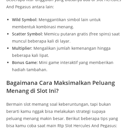
And Pegasus antara lain:
Wild Symbol:
Menggantikan simbol lain untuk
membentuk kombinasi menang.
Scatter Symbol:
Memicu putaran gratis (free spins) saat
muncul beberapa kali di layar.
Multiplier:
Mengalikan jumlah kemenangan hingga
beberapa kali lipat.
Bonus Game:
Mini game interaktif yang memberikan
hadiah tambahan.
Bagaimana Cara Maksimalkan Peluang
Menang di Slot Ini?
Bermain slot memang soal keberuntungan, tapi bukan
berarti kamu nggak bisa melakukan strategi supaya
peluang menang makin besar. Berikut beberapa tips yang
bisa kamu coba saat main Rtp Slot Hercules And Pegasus: