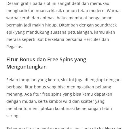
Desain grafis pada slot ini sangat detil dan memukau,
menghadirkan nuansa klasik namun tetap modern. Warna-
warna cerah dan animasi halus membuat pengalaman
bermain jadi makin hidup. Ditambah dengan soundtrack
epik yang mendukung suasana petualangan, kamu akan
merasa seperti ikut berkelana bersama Hercules dan
Pegasus.
Fitur Bonus dan Free Spins yang
Menguntungkan
Selain tampilan yang keren, slot ini juga dilengkapi dengan
berbagai fitur bonus yang bisa meningkatkan peluang
menang. Ada fitur free spins yang bisa kamu dapatkan
dengan mudah, serta simbol wild dan scatter yang
membantu menciptakan kombinasi kemenangan lebih
sering.
Beberapa fitur unggulan yang biasanya ada di slot Hercules