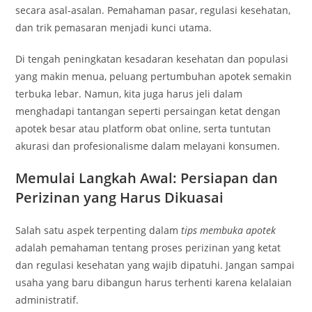
secara asal-asalan. Pemahaman pasar, regulasi kesehatan,
dan trik pemasaran menjadi kunci utama.
Di tengah peningkatan kesadaran kesehatan dan populasi
yang makin menua, peluang pertumbuhan apotek semakin
terbuka lebar. Namun, kita juga harus jeli dalam
menghadapi tantangan seperti persaingan ketat dengan
apotek besar atau platform obat online, serta tuntutan
akurasi dan profesionalisme dalam melayani konsumen.
Memulai Langkah Awal: Persiapan dan
Perizinan yang Harus Dikuasai
Salah satu aspek terpenting dalam
tips membuka apotek
adalah pemahaman tentang proses perizinan yang ketat
dan regulasi kesehatan yang wajib dipatuhi. Jangan sampai
usaha yang baru dibangun harus terhenti karena kelalaian
administratif.