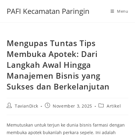
Skip
PAFI Kecamatan Paringin
to
Menu
content
Mengupas Tuntas Tips
Membuka Apotek: Dari
Langkah Awal Hingga
Manajemen Bisnis yang
Sukses dan Berkelanjutan
Post
Post
Post
TavianDick
November 3, 2025
Artikel
author:
published:
category:
Memutuskan untuk terjun ke dunia bisnis farmasi dengan
membuka apotek bukanlah perkara sepele. Ini adalah