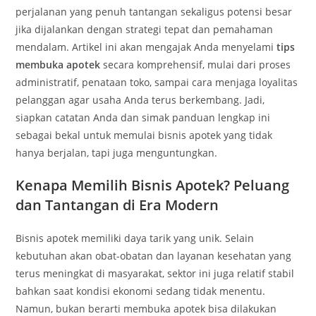
perjalanan yang penuh tantangan sekaligus potensi besar
jika dijalankan dengan strategi tepat dan pemahaman
mendalam. Artikel ini akan mengajak Anda menyelami
tips
membuka apotek
secara komprehensif, mulai dari proses
administratif, penataan toko, sampai cara menjaga loyalitas
pelanggan agar usaha Anda terus berkembang. Jadi,
siapkan catatan Anda dan simak panduan lengkap ini
sebagai bekal untuk memulai bisnis apotek yang tidak
hanya berjalan, tapi juga menguntungkan.
Kenapa Memilih Bisnis Apotek? Peluang
dan Tantangan di Era Modern
Bisnis apotek memiliki daya tarik yang unik. Selain
kebutuhan akan obat-obatan dan layanan kesehatan yang
terus meningkat di masyarakat, sektor ini juga relatif stabil
bahkan saat kondisi ekonomi sedang tidak menentu.
Namun, bukan berarti membuka apotek bisa dilakukan