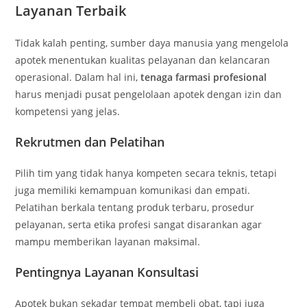
Layanan Terbaik
Tidak kalah penting, sumber daya manusia yang mengelola
apotek menentukan kualitas pelayanan dan kelancaran
operasional. Dalam hal ini,
tenaga farmasi profesional
harus menjadi pusat pengelolaan apotek dengan izin dan
kompetensi yang jelas.
Rekrutmen dan Pelatihan
Pilih tim yang tidak hanya kompeten secara teknis, tetapi
juga memiliki kemampuan komunikasi dan empati.
Pelatihan berkala tentang produk terbaru, prosedur
pelayanan, serta etika profesi sangat disarankan agar
mampu memberikan layanan maksimal.
Pentingnya Layanan Konsultasi
Apotek bukan sekadar tempat membeli obat, tapi juga