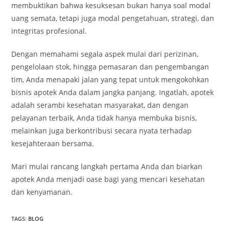
membuktikan bahwa kesuksesan bukan hanya soal modal
uang semata, tetapi juga modal pengetahuan, strategi, dan
integritas profesional.
Dengan memahami segala aspek mulai dari perizinan,
pengelolaan stok, hingga pemasaran dan pengembangan
tim, Anda menapaki jalan yang tepat untuk mengokohkan
bisnis apotek Anda dalam jangka panjang. Ingatlah, apotek
adalah serambi kesehatan masyarakat, dan dengan
pelayanan terbaik, Anda tidak hanya membuka bisnis,
melainkan juga berkontribusi secara nyata terhadap
kesejahteraan bersama.
Mari mulai rancang langkah pertama Anda dan biarkan
apotek Anda menjadi oase bagi yang mencari kesehatan
dan kenyamanan.
TAGS
:
BLOG