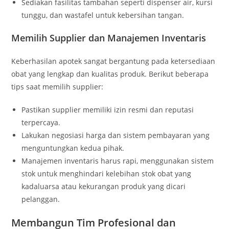
Sediakan fasilitas tambahan seperti dispenser air, kursi
tunggu, dan wastafel untuk kebersihan tangan.
Memilih Supplier dan Manajemen Inventaris
Keberhasilan apotek sangat bergantung pada ketersediaan
obat yang lengkap dan kualitas produk. Berikut beberapa
tips saat memilih supplier:
Pastikan supplier memiliki izin resmi dan reputasi
terpercaya.
Lakukan negosiasi harga dan sistem pembayaran yang
menguntungkan kedua pihak.
Manajemen inventaris harus rapi, menggunakan sistem
stok untuk menghindari kelebihan stok obat yang
kadaluarsa atau kekurangan produk yang dicari
pelanggan.
Membangun Tim Profesional dan