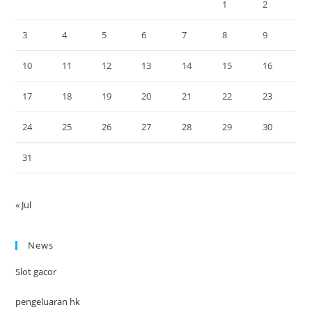
1
2
3
4
5
6
7
8
9
10
11
12
13
14
15
16
17
18
19
20
21
22
23
24
25
26
27
28
29
30
31
« Jul
News
Slot gacor
pengeluaran hk