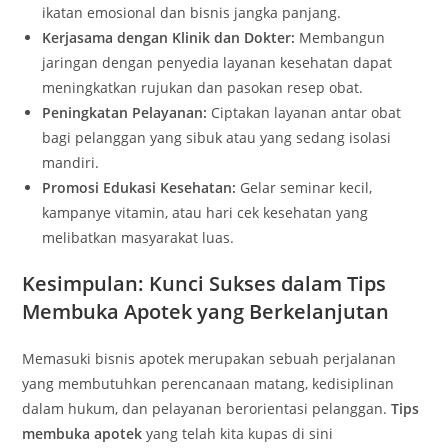
ikatan emosional dan bisnis jangka panjang.
Kerjasama dengan Klinik dan Dokter:
Membangun
jaringan dengan penyedia layanan kesehatan dapat
meningkatkan rujukan dan pasokan resep obat.
Peningkatan Pelayanan:
Ciptakan layanan antar obat
bagi pelanggan yang sibuk atau yang sedang isolasi
mandiri.
Promosi Edukasi Kesehatan:
Gelar seminar kecil,
kampanye vitamin, atau hari cek kesehatan yang
melibatkan masyarakat luas.
Kesimpulan: Kunci Sukses dalam Tips
Membuka Apotek yang Berkelanjutan
Memasuki bisnis apotek merupakan sebuah perjalanan
yang membutuhkan perencanaan matang, kedisiplinan
dalam hukum, dan pelayanan berorientasi pelanggan.
Tips
membuka apotek
yang telah kita kupas di sini