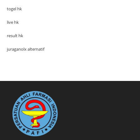
togel hk
live hk
result hk
juraganolx alternatif