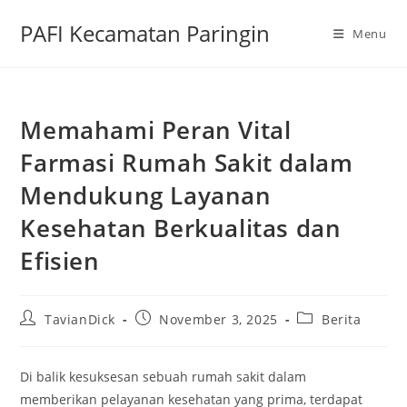
Skip
PAFI Kecamatan Paringin
to
Menu
content
Memahami Peran Vital
Farmasi Rumah Sakit dalam
Mendukung Layanan
Kesehatan Berkualitas dan
Efisien
Post
Post
Post
TavianDick
November 3, 2025
Berita
author:
published:
category:
Di balik kesuksesan sebuah rumah sakit dalam
memberikan pelayanan kesehatan yang prima, terdapat