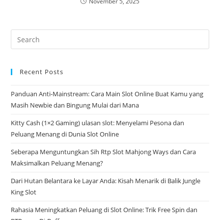
November 5, 2025
Pre
Es
to
Recent Posts
clo
the
Panduan Anti-Mainstream: Cara Main Slot Online Buat Kamu yang
sea
Masih Newbie dan Bingung Mulai dari Mana
pan
Kitty Cash (1×2 Gaming) ulasan slot: Menyelami Pesona dan
Peluang Menang di Dunia Slot Online
Seberapa Menguntungkan Sih Rtp Slot Mahjong Ways dan Cara
Maksimalkan Peluang Menang?
Dari Hutan Belantara ke Layar Anda: Kisah Menarik di Balik Jungle
King Slot
Rahasia Meningkatkan Peluang di Slot Online: Trik Free Spin dan