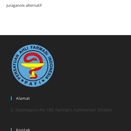
juraganolx alternatif
Alamat
Jl. Diponegoro No.188, Paringin, Kalimantan Selatan
Kontak