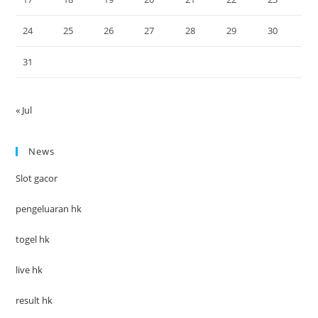
24
25
26
27
28
29
30
31
« Jul
News
Slot gacor
pengeluaran hk
togel hk
live hk
result hk