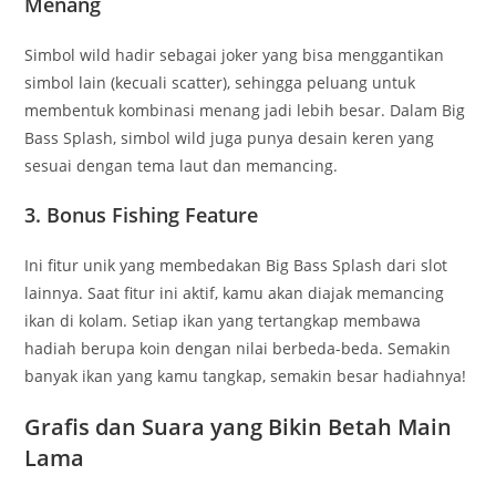
Menang
Simbol wild hadir sebagai joker yang bisa menggantikan
simbol lain (kecuali scatter), sehingga peluang untuk
membentuk kombinasi menang jadi lebih besar. Dalam Big
Bass Splash, simbol wild juga punya desain keren yang
sesuai dengan tema laut dan memancing.
3. Bonus Fishing Feature
Ini fitur unik yang membedakan Big Bass Splash dari slot
lainnya. Saat fitur ini aktif, kamu akan diajak memancing
ikan di kolam. Setiap ikan yang tertangkap membawa
hadiah berupa koin dengan nilai berbeda-beda. Semakin
banyak ikan yang kamu tangkap, semakin besar hadiahnya!
Grafis dan Suara yang Bikin Betah Main
Lama