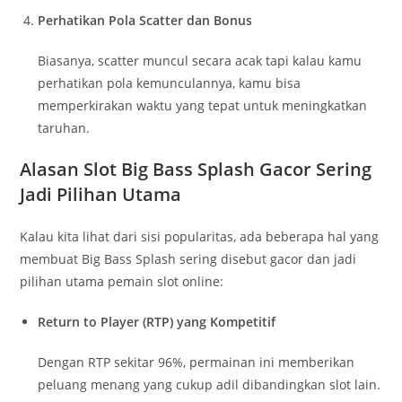
Perhatikan Pola Scatter dan Bonus
Biasanya, scatter muncul secara acak tapi kalau kamu
perhatikan pola kemunculannya, kamu bisa
memperkirakan waktu yang tepat untuk meningkatkan
taruhan.
Alasan Slot Big Bass Splash Gacor Sering
Jadi Pilihan Utama
Kalau kita lihat dari sisi popularitas, ada beberapa hal yang
membuat Big Bass Splash sering disebut gacor dan jadi
pilihan utama pemain slot online:
Return to Player (RTP) yang Kompetitif
Dengan RTP sekitar 96%, permainan ini memberikan
peluang menang yang cukup adil dibandingkan slot lain.