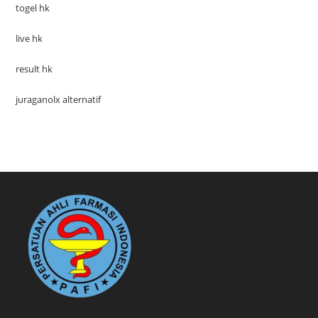
togel hk
live hk
result hk
juraganolx alternatif