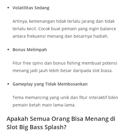
Volatilitas Sedang
Artinya, kemenangan tidak terlalu jarang dan tidak
terlalu kecil. Cocok buat pemain yang ingin balance
antara frekuensi menang dan besarnya hadiah.
Bonus Melimpah
Fitur free spins dan bonus fishing membuat potensi
menang jadi jauh lebih besar daripada slot biasa.
Gameplay yang Tidak Membosankan
Tema memancing yang unik dan fitur interaktif bikin
pemain betah main lama-lama.
Apakah Semua Orang Bisa Menang di
Slot Big Bass Splash?