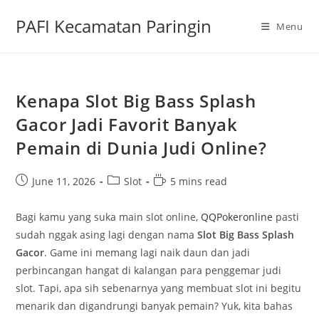
Skip
PAFI Kecamatan Paringin
to
Menu
content
Kenapa Slot Big Bass Splash
Gacor Jadi Favorit Banyak
Pemain di Dunia Judi Online?
Post
Post
Reading
June 11, 2026
Slot
5 mins read
published:
category:
time:
Bagi kamu yang suka main slot online,
QQPokeronline
pasti
sudah nggak asing lagi dengan nama
Slot Big Bass Splash
Gacor
. Game ini memang lagi naik daun dan jadi
perbincangan hangat di kalangan para penggemar judi
slot. Tapi, apa sih sebenarnya yang membuat slot ini begitu
menarik dan digandrungi banyak pemain? Yuk, kita bahas