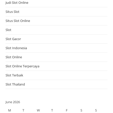
Judi Slot Online
Situs Slot
Situs Slot Online
Slot
Slot Gacor
Slot Indonesia
Slot Online
Slot Online Terpercaya
Slot Terbaik
Slot Thailand
June 2026
M
T
W
T
F
S
S