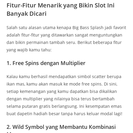
Fitur-Fitur Menarik yang Bikin Slot Ini
Banyak Dicari
Salah satu alasan utama kenapa Big Bass Splash jadi favorit
adalah fitur-fitur yang ditawarkan sangat menguntungkan
dan bikin permainan tambah seru. Berikut beberapa fitur
yang wajib kamu tahu:
1. Free Spins dengan Multiplier
Kalau kamu berhasil mendapatkan simbol scatter berupa
ikan mas, kamu akan masuk ke mode free spins. Di sini,
setiap kemenangan yang kamu dapatkan bisa dikalikan
dengan multiplier yang nilainya bisa terus bertambah
selama putaran gratis berlangsung. Ini kesempatan emas
buat dapetin hadiah besar tanpa harus keluar modal lagi!
2. Wild Symbol yang Membantu Kombinasi