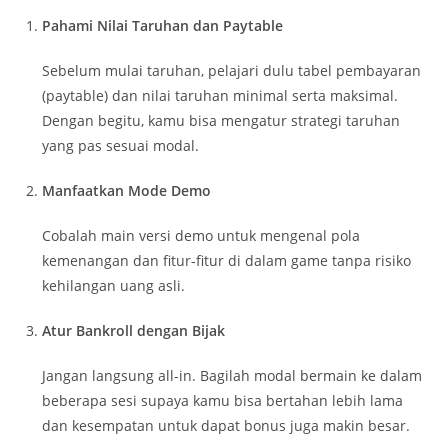
Pahami Nilai Taruhan dan Paytable
Sebelum mulai taruhan, pelajari dulu tabel pembayaran
(paytable) dan nilai taruhan minimal serta maksimal.
Dengan begitu, kamu bisa mengatur strategi taruhan
yang pas sesuai modal.
Manfaatkan Mode Demo
Cobalah main versi demo untuk mengenal pola
kemenangan dan fitur-fitur di dalam game tanpa risiko
kehilangan uang asli.
Atur Bankroll dengan Bijak
Jangan langsung all-in. Bagilah modal bermain ke dalam
beberapa sesi supaya kamu bisa bertahan lebih lama
dan kesempatan untuk dapat bonus juga makin besar.