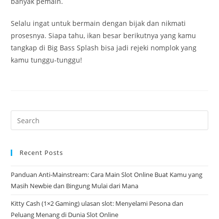
banyak pemain.
Selalu ingat untuk bermain dengan bijak dan nikmati
prosesnya. Siapa tahu, ikan besar berikutnya yang kamu
tangkap di Big Bass Splash bisa jadi rejeki nomplok yang
kamu tunggu-tunggu!
Pre
Es
to
Recent Posts
clo
the
Panduan Anti-Mainstream: Cara Main Slot Online Buat Kamu yang
sea
Masih Newbie dan Bingung Mulai dari Mana
pan
Kitty Cash (1×2 Gaming) ulasan slot: Menyelami Pesona dan
Peluang Menang di Dunia Slot Online