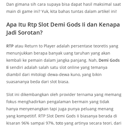
Dan gimana sih cara supaya bisa dapat hasil maksimal saat
main di game ini? Yuk, kita bahas tuntas dalam artikel ini!
Apa Itu Rtp Slot Demi Gods Ii dan Kenapa
Jadi Sorotan?
RTP
atau Return to Player adalah persentase teoretis yang
menunjukkan berapa banyak uang taruhan yang akan
kembali ke pemain dalam jangka panjang. Nah,
Demi Gods
Ii
sendiri adalah salah satu slot online yang temanya
diambil dari mitologi dewa-dewa kuno, yang bikin
suasananya beda dari slot biasa.
Slot ini dikembangkan oleh provider ternama yang memang
fokus menghadirkan pengalaman bermain yang tidak
hanya menyenangkan tapi juga punya peluang menang
yang kompetitif. RTP Slot Demi Gods Ii biasanya berada di
kisaran 96% sampai 97%,
toto
yang artinya secara teori, dari