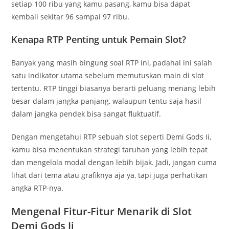
setiap 100 ribu yang kamu pasang, kamu bisa dapat
kembali sekitar 96 sampai 97 ribu.
Kenapa RTP Penting untuk Pemain Slot?
Banyak yang masih bingung soal RTP ini, padahal ini salah
satu indikator utama sebelum memutuskan main di slot
tertentu. RTP tinggi biasanya berarti peluang menang lebih
besar dalam jangka panjang, walaupun tentu saja hasil
dalam jangka pendek bisa sangat fluktuatif.
Dengan mengetahui RTP sebuah slot seperti Demi Gods Ii,
kamu bisa menentukan strategi taruhan yang lebih tepat
dan mengelola modal dengan lebih bijak. Jadi, jangan cuma
lihat dari tema atau grafiknya aja ya, tapi juga perhatikan
angka RTP-nya.
Mengenal Fitur-Fitur Menarik di Slot
Demi Gods Ii