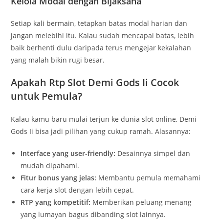
Kelola Modal dengan Bijaksana
Setiap kali bermain, tetapkan batas modal harian dan
jangan melebihi itu. Kalau sudah mencapai batas, lebih
baik berhenti dulu daripada terus mengejar kekalahan
yang malah bikin rugi besar.
Apakah Rtp Slot Demi Gods Ii Cocok
untuk Pemula?
Kalau kamu baru mulai terjun ke dunia slot online, Demi
Gods Ii bisa jadi pilihan yang cukup ramah. Alasannya:
Interface yang user-friendly:
Desainnya simpel dan
mudah dipahami.
Fitur bonus yang jelas:
Membantu pemula memahami
cara kerja slot dengan lebih cepat.
RTP yang kompetitif:
Memberikan peluang menang
yang lumayan bagus dibanding slot lainnya.