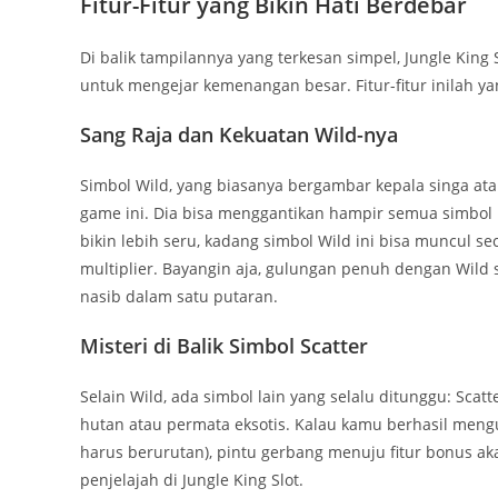
Fitur-Fitur yang Bikin Hati Berdebar
Di balik tampilannya yang terkesan simpel, Jungle King
untuk mengejar kemenangan besar. Fitur-fitur inilah y
Sang Raja dan Kekuatan Wild-nya
Simbol Wild, yang biasanya bergambar kepala singa at
game ini. Dia bisa menggantikan hampir semua simbol 
bikin lebih seru, kadang simbol Wild ini bisa muncul
multiplier. Bayangin aja, gulungan penuh dengan Wild 
nasib dalam satu putaran.
Misteri di Balik Simbol Scatter
Selain Wild, ada simbol lain yang selalu ditunggu: Scatt
hutan atau permata eksotis. Kalau kamu berhasil mengu
harus berurutan), pintu gerbang menuju fitur bonus aka
penjelajah di Jungle King Slot.