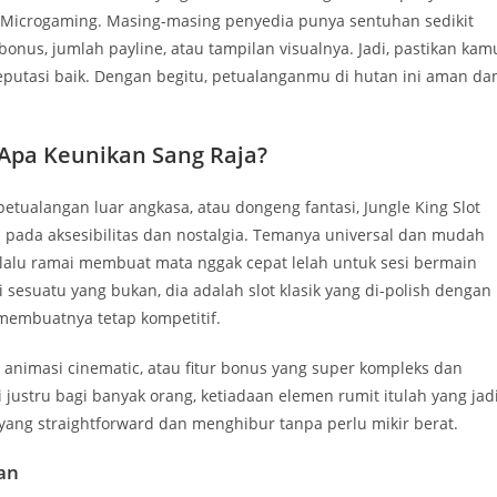
au Microgaming. Masing-masing penyedia punya sentuhan sedikit
bonus, jumlah payline, atau tampilan visualnya. Jadi, pastikan kam
eputasi baik. Dengan begitu, petualanganmu di hutan ini aman da
 Apa Keunikan Sang Raja?
etualangan luar angkasa, atau dongeng fantasi, Jungle King Slot
a pada aksesibilitas dan nostalgia. Temanya universal dan mudah
erlalu ramai membuat mata nggak cepat lelah untuk sesi bermain
sesuatu yang bukan, dia adalah slot klasik yang di-polish dengan
membuatnya tetap kompetitif.
, animasi cinematic, atau fitur bonus yang super kompleks dan
i justru bagi banyak orang, ketiadaan elemen rumit itulah yang jad
yang straightforward dan menghibur tanpa perlu mikir berat.
an