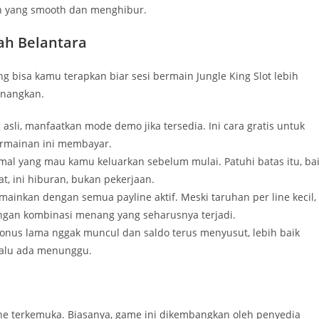
an yang smooth dan menghibur.
ah Belantara
g bisa kamu terapkan biar sesi bermain Jungle King Slot lebih
enangkan.
sli, manfaatkan mode demo jika tersedia. Ini cara gratis untuk
ermainan ini membayar.
al yang mau kamu keluarkan sebelum mulai. Patuhi batas itu, ba
t, ini hiburan, bukan pekerjaan.
inkan dengan semua payline aktif. Meski taruhan per line kecil,
ngan kombinasi menang yang seharusnya terjadi.
 bonus lama nggak muncul dan saldo terus menyusut, lebih baik
elalu ada menunggu.
line terkemuka. Biasanya, game ini dikembangkan oleh penyedia