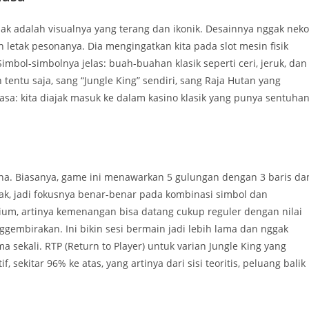
pak adalah visualnya yang terang dan ikonik. Desainnya nggak neko
ah letak pesonanya. Dia mengingatkan kita pada slot mesin fisik
imbol-simbolnya jelas: buah-buahan klasik seperti ceri, jeruk, dan
tentu saja, sang “Jungle King” sendiri, sang Raja Hutan yang
asa: kita diajak masuk ke dalam kasino klasik yang punya sentuha
na. Biasanya, game ini menawarkan 5 gulungan dengan 3 baris da
ak, jadi fokusnya benar-benar pada kombinasi simbol dan
dium, artinya kemenangan bisa datang cukup reguler dengan nilai
ggembirakan. Ini bikin sesi bermain jadi lebih lama dan nggak
a sekali. RTP (Return to Player) untuk varian Jungle King yang
 sekitar 96% ke atas, yang artinya dari sisi teoritis, peluang balik