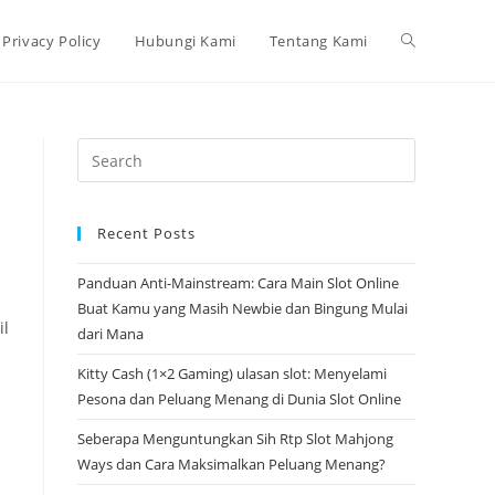
Toggle
Privacy Policy
Hubungi Kami
Tentang Kami
website
Press
Escape
search
to
Recent Posts
close
the
Panduan Anti-Mainstream: Cara Main Slot Online
search
Buat Kamu yang Masih Newbie dan Bingung Mulai
panel.
il
dari Mana
Kitty Cash (1×2 Gaming) ulasan slot: Menyelami
Pesona dan Peluang Menang di Dunia Slot Online
Seberapa Menguntungkan Sih Rtp Slot Mahjong
Ways dan Cara Maksimalkan Peluang Menang?