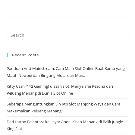
Pre
Es
to
Recent Posts
clo
the
Panduan Anti-Mainstream: Cara Main Slot Online Buat Kamu yang
sea
Masih Newbie dan Bingung Mulai dari Mana
pan
Kitty Cash (1×2 Gaming) ulasan slot: Menyelami Pesona dan
Peluang Menang di Dunia Slot Online
Seberapa Menguntungkan Sih Rtp Slot Mahjong Ways dan Cara
Maksimalkan Peluang Menang?
Dari Hutan Belantara ke Layar Anda: Kisah Menarik di Balik Jungle
King Slot