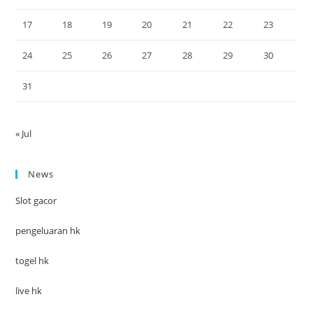
17
18
19
20
21
22
23
24
25
26
27
28
29
30
31
« Jul
News
Slot gacor
pengeluaran hk
togel hk
live hk