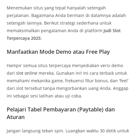
Menemukan situs yang tepat hanyalah setengah
perjalanan. Bagaimana Anda bermain di dalamnya adalah
setengah lainnya. Berikut strategi sederhana untuk
memaksimalkan pengalaman Anda di platform
Judi Slot
Terpercaya 2025
:
Manfaatkan Mode Demo atau Free Play
Hampir semua situs terpercaya menyediakan versi demo
dari
slot online
mereka. Gunakan ini! Ini cara terbaik untuk
memahami mekanika game, frekuensi fitur bonus, dan 'feel'
dari slot tersebut tanpa mengorbankan uang Anda. Anggap
ini sebagai sesi latihan atau uji coba.
Pelajari Tabel Pembayaran (Paytable) dan
Aturan
Jangan langsung tekan spin. Luangkan waktu 30 detik untuk