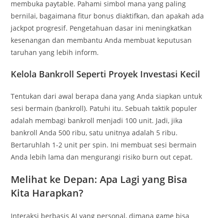
membuka paytable. Pahami simbol mana yang paling
bernilai, bagaimana fitur bonus diaktifkan, dan apakah ada
jackpot progresif. Pengetahuan dasar ini meningkatkan
kesenangan dan membantu Anda membuat keputusan
taruhan yang lebih inform.
Kelola Bankroll Seperti Proyek Investasi Kecil
Tentukan dari awal berapa dana yang Anda siapkan untuk
sesi bermain (bankroll). Patuhi itu. Sebuah taktik populer
adalah membagi bankroll menjadi 100 unit. Jadi, jika
bankroll Anda 500 ribu, satu unitnya adalah 5 ribu.
Bertaruhlah 1-2 unit per spin. Ini membuat sesi bermain
Anda lebih lama dan mengurangi risiko burn out cepat.
Melihat ke Depan: Apa Lagi yang Bisa
Kita Harapkan?
Interaksi berbasis AI yang personal, dimana game bisa