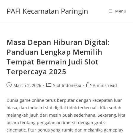
Skip
PAFI Kecamatan Paringin
to
Menu
content
Masa Depan Hiburan Digital:
Panduan Lengkap Memilih
Tempat Bermain Judi Slot
Terpercaya 2025
Post
Post
Reading
March 2, 2026
Slot Indonesia
6 mins read
published:
category:
time:
Dunia game online terus berputar dengan kecepatan luar
biasa, dan industri slot digital tidak terkecuali. Kita sudah
melangkah jauh dari mesin buah sederhana. Sekarang, kita
bicara tentang pengalaman imersif dengan grafis
cinematic, fitur bonus yang rumit, dan mekanika gameplay