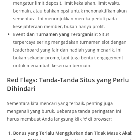
mengatur limit deposit, limit kekalahan, limit waktu
bermain, atau bahkan opsi untuk menonaktifkan akun
sementara. Ini menunjukkan mereka peduli pada
kesejahteraan member, bukan hanya profit.
Event dan Turnamen yang Terorganisir:
Situs
terpercaya sering mengadakan turnamen slot dengan
leaderboard yang fair dan hadiah yang menarik. Ini
bukan sekadar promo, tapi juga bentuk engagement
untuk menambah keseruan bermain.
Red Flags: Tanda-Tanda Situs yang Perlu
Dihindari
Sementara kita mencari yang terbaik, penting juga
mengenali yang buruk. Beberapa tanda peringatan ini
harus membuat Anda langsung klik 'x' di browser:
Bonus yang Terlalu Menggiurkan dan Tidak Masuk Akal: