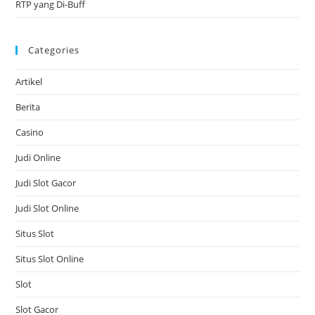
RTP yang Di-Buff
Categories
Artikel
Berita
Casino
Judi Online
Judi Slot Gacor
Judi Slot Online
Situs Slot
Situs Slot Online
Slot
Slot Gacor