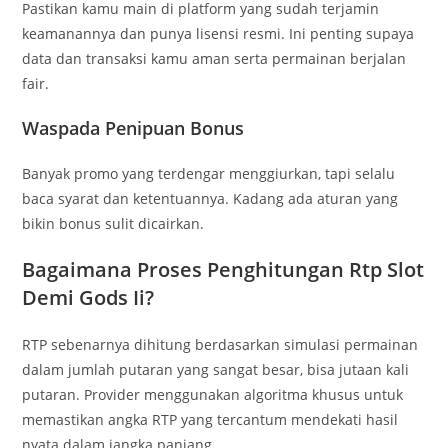
Pastikan kamu main di platform yang sudah terjamin
keamanannya dan punya lisensi resmi. Ini penting supaya
data dan transaksi kamu aman serta permainan berjalan
fair.
Waspada Penipuan Bonus
Banyak promo yang terdengar menggiurkan, tapi selalu
baca syarat dan ketentuannya. Kadang ada aturan yang
bikin bonus sulit dicairkan.
Bagaimana Proses Penghitungan Rtp Slot
Demi Gods Ii?
RTP sebenarnya dihitung berdasarkan simulasi permainan
dalam jumlah putaran yang sangat besar, bisa jutaan kali
putaran. Provider menggunakan algoritma khusus untuk
memastikan angka RTP yang tercantum mendekati hasil
nyata dalam jangka panjang.