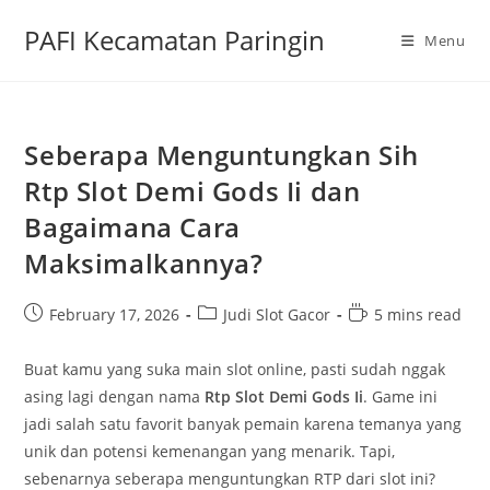
Skip
PAFI Kecamatan Paringin
to
Menu
content
Seberapa Menguntungkan Sih
Rtp Slot Demi Gods Ii dan
Bagaimana Cara
Maksimalkannya?
Post
Post
Reading
February 17, 2026
Judi Slot Gacor
5 mins read
published:
category:
time:
Buat kamu yang suka main slot online, pasti sudah nggak
asing lagi dengan nama
Rtp Slot Demi Gods Ii
. Game ini
jadi salah satu favorit banyak pemain karena temanya yang
unik dan potensi kemenangan yang menarik. Tapi,
sebenarnya seberapa menguntungkan RTP dari slot ini?