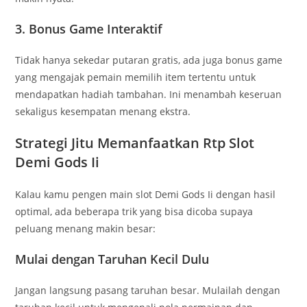
3. Bonus Game Interaktif
Tidak hanya sekedar putaran gratis, ada juga bonus game
yang mengajak pemain memilih item tertentu untuk
mendapatkan hadiah tambahan. Ini menambah keseruan
sekaligus kesempatan menang ekstra.
Strategi Jitu Memanfaatkan Rtp Slot
Demi Gods Ii
Kalau kamu pengen main slot Demi Gods Ii dengan hasil
optimal, ada beberapa trik yang bisa dicoba supaya
peluang menang makin besar:
Mulai dengan Taruhan Kecil Dulu
Jangan langsung pasang taruhan besar. Mulailah dengan