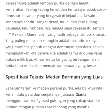
belakangnya adalah lembah purba dengan langit
kemerahan, tebing-tebing terjal, dan tentu saja, sosok-sosok
dinosaurus samar yang bergerak di kejauhan. Desain
simbolnya sendiri sangat detail, mulai dari fosil tulang
belulang, telur dinosaurus, hingga sang raksasa itu sendiri
—T-Rex dan Mammoth—yang hadir sebagai simbol khusus.
Yang paling mencolok mungkin adalah soundtrack-nya
yang dramatis, penuh dengan dentuman dan deru, seolah
mengingatkan kita bahwa kita adalah tamu di dunia yang
bukan milik kita. Atmosfernya langsung terbangun, dan
Anda tahu Anda akan memainkan sesuatu yang besar.
Spesifikasi Teknis: Medan Bermain yang Luas
Sebelum terjun ke medan perang purba, ada baiknya kita
kenali dulu peta dan senjatanya.
Jurassic Giants
menggunakan konfigurasi gulungan yang cukup standar
namun dengan jumlah cara menang yang masif: 6