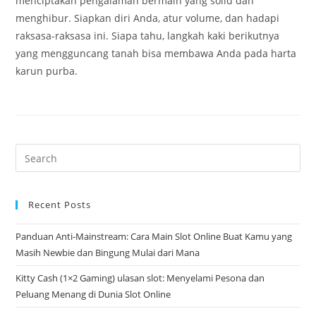
menciptakan pengalaman bermain yang solid dan
menghibur. Siapkan diri Anda, atur volume, dan hadapi
raksasa-raksasa ini. Siapa tahu, langkah kaki berikutnya
yang mengguncang tanah bisa membawa Anda pada harta
karun purba.
Pre
Es
to
Recent Posts
clo
the
Panduan Anti-Mainstream: Cara Main Slot Online Buat Kamu yang
sea
Masih Newbie dan Bingung Mulai dari Mana
pan
Kitty Cash (1×2 Gaming) ulasan slot: Menyelami Pesona dan
Peluang Menang di Dunia Slot Online