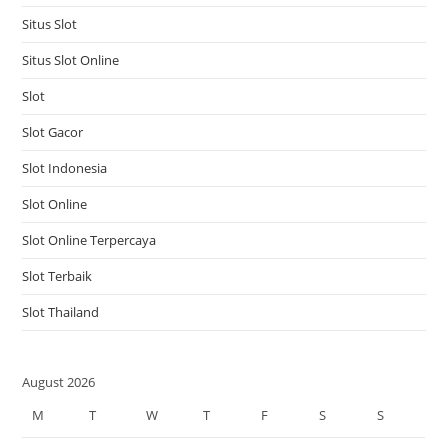
Situs Slot
Situs Slot Online
Slot
Slot Gacor
Slot Indonesia
Slot Online
Slot Online Terpercaya
Slot Terbaik
Slot Thailand
August 2026
M
T
W
T
F
S
S