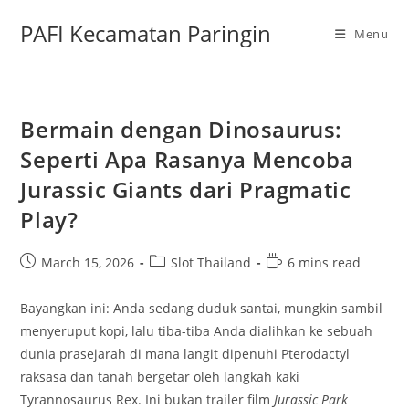
Skip
PAFI Kecamatan Paringin
to
Menu
content
Bermain dengan Dinosaurus:
Seperti Apa Rasanya Mencoba
Jurassic Giants dari Pragmatic
Play?
Post
Post
Reading
March 15, 2026
Slot Thailand
6 mins read
published:
category:
time:
Bayangkan ini: Anda sedang duduk santai, mungkin sambil
menyeruput kopi, lalu tiba-tiba Anda dialihkan ke sebuah
dunia prasejarah di mana langit dipenuhi Pterodactyl
raksasa dan tanah bergetar oleh langkah kaki
Tyrannosaurus Rex. Ini bukan trailer film
Jurassic Park