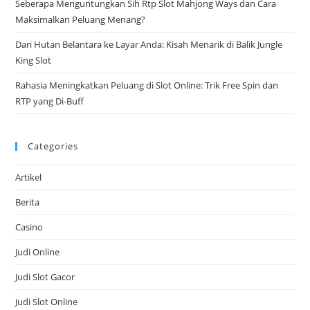
Seberapa Menguntungkan Sih Rtp Slot Mahjong Ways dan Cara
Maksimalkan Peluang Menang?
Dari Hutan Belantara ke Layar Anda: Kisah Menarik di Balik Jungle
King Slot
Rahasia Meningkatkan Peluang di Slot Online: Trik Free Spin dan
RTP yang Di-Buff
Categories
Artikel
Berita
Casino
Judi Online
Judi Slot Gacor
Judi Slot Online