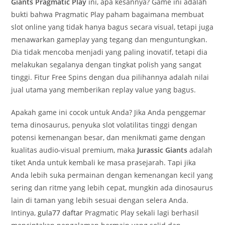
Giants Pragmatic Play
ini, apa kesannya? Game ini adalah
bukti bahwa Pragmatic Play paham bagaimana membuat
slot online yang tidak hanya bagus secara visual, tetapi juga
menawarkan gameplay yang tegang dan menguntungkan.
Dia tidak mencoba menjadi yang paling inovatif, tetapi dia
melakukan segalanya dengan tingkat polish yang sangat
tinggi. Fitur Free Spins dengan dua pilihannya adalah nilai
jual utama yang memberikan replay value yang bagus.
Apakah game ini cocok untuk Anda? Jika Anda penggemar
tema dinosaurus, penyuka slot volatilitas tinggi dengan
potensi kemenangan besar, dan menikmati game dengan
kualitas audio-visual premium, maka
Jurassic Giants
adalah
tiket Anda untuk kembali ke masa prasejarah. Tapi jika
Anda lebih suka permainan dengan kemenangan kecil yang
sering dan ritme yang lebih cepat, mungkin ada dinosaurus
lain di taman yang lebih sesuai dengan selera Anda.
Intinya,
gula77 daftar
Pragmatic Play sekali lagi berhasil