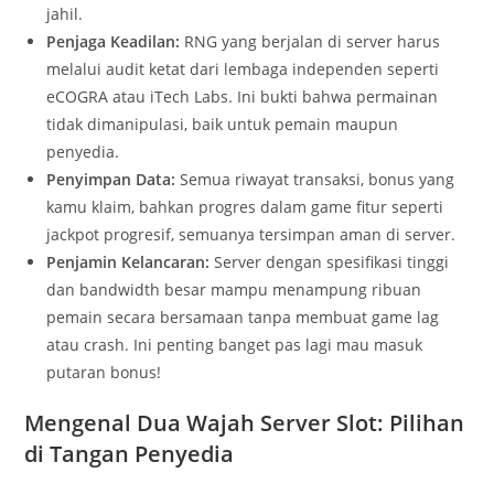
jahil.
Penjaga Keadilan:
RNG yang berjalan di server harus
melalui audit ketat dari lembaga independen seperti
eCOGRA atau iTech Labs. Ini bukti bahwa permainan
tidak dimanipulasi, baik untuk pemain maupun
penyedia.
Penyimpan Data:
Semua riwayat transaksi, bonus yang
kamu klaim, bahkan progres dalam game fitur seperti
jackpot progresif, semuanya tersimpan aman di server.
Penjamin Kelancaran:
Server dengan spesifikasi tinggi
dan bandwidth besar mampu menampung ribuan
pemain secara bersamaan tanpa membuat game lag
atau crash. Ini penting banget pas lagi mau masuk
putaran bonus!
Mengenal Dua Wajah Server Slot: Pilihan
di Tangan Penyedia