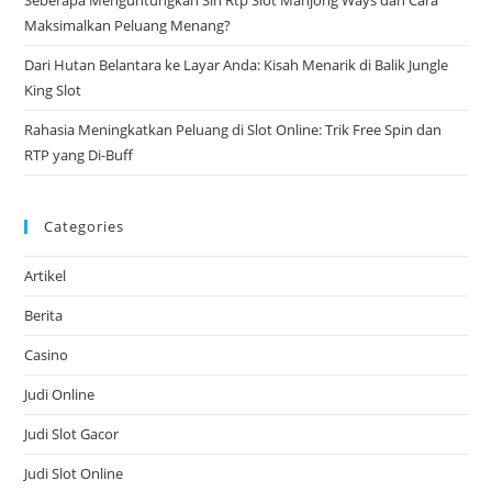
Seberapa Menguntungkan Sih Rtp Slot Mahjong Ways dan Cara
Maksimalkan Peluang Menang?
Dari Hutan Belantara ke Layar Anda: Kisah Menarik di Balik Jungle
King Slot
Rahasia Meningkatkan Peluang di Slot Online: Trik Free Spin dan
RTP yang Di-Buff
Categories
Artikel
Berita
Casino
Judi Online
Judi Slot Gacor
Judi Slot Online