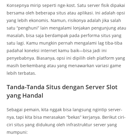
Konsepnya mirip seperti nge-kost. Satu server fisik dipakai
bersama oleh beberapa situs atau aplikasi. Ini adalah opsi
yang lebih ekonomis. Namun, risikonya adalah jika salah
satu “penghuni” lain mengalami lonjakan pengunjung atau
masalah, bisa saja berdampak pada performa situs yang
satu lagi. Kamu mungkin pernah mengalami lag tiba-tiba
padahal koneksi internet kamu baik—bisa jadi ini
penyebabnya. Biasanya, opsi ini dipilih oleh platform yang
masih berkembang atau yang menawarkan variasi game
lebih terbatas.
Tanda-Tanda Situs dengan Server Slot
yang Handal
Sebagai pemain, kita nggak bisa langsung ngintip server-
nya, tapi kita bisa merasakan “bekas” kerjanya. Berikut ciri-
ciri situs yang didukung oleh infrastruktur server yang
mumpuni: