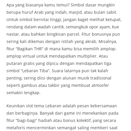
Apa yang biasanya kamu temui? Simbol dasar mungkin
berupa huruf Arab yang indah, masjid, atau bulan sabit.
Untuk simbol bernilai tinggi, jangan kaget melihat ketupat,
rendang dalam wadah cantik, semangkuk opor ayam, kue
nastar, atau bahkan bingkisan parcel. Fitur bonusnya pun
sering kali dikemas dengan istilah yang akrab. Misalnya,
fitur “Bagikan THR” di mana kamu bisa memilih amplop-
amplop virtual untuk mendapatkan multiplier. Atau
putaran gratis yang dipicu dengan mendapatkan tiga
simbol “Lebaran Tiba”. Suara latarnya pun tak kalah
penting, sering diisi dengan alunan musik tradisional
seperti gambus atau takbir yang membuat atmosfer
semakin lengkap.
Keunikan slot tema Lebaran adalah pesan kebersamaan
dan berbaginya. Banyak dari game ini menekankan pada
fitur “bagi-bagi” hadiah atau bonus kolektif, yang secara
metaforis mencerminkan semangat saling memberi saat