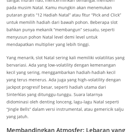
sangat murah hati, mencerminkan semangat memberi
pada musim Natal. Kamu mungkin akan menemukan
putaran gratis “12 Hadiah Natal” atau fitur “Pick and Click”
untuk memilih hadiah dari bawah pohon. Beberapa slot
bahkan punya mekanik “membangun” sesuatu, seperti
menyusun pohon Natal level demi level untuk
mendapatkan multiplier yang lebih tinggi.
Yang menarik, slot Natal sering kali memiliki volatilitas yang
bervariasi. Ada yang low-volatility dengan kemenangan
kecil yang sering, menggambarkan hadiah-hadiah kecil
yang terus menerus. Ada juga yang high-volatility dengan
jackpot progresif besar, seperti hadiah utama dari
Sinterklas yang ditunggu-tunggu. Suara latarnya
didominasi oleh denting lonceng, lagu-lagu Natal seperti
“Jingle Bells” dalam versi instrumental, atau gemericik salju
yang jatuh.
Membandingkan Atmosfer: Lebaran yang