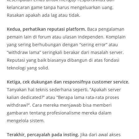
kelancaran game tanpa harus mengeluarkan uang.
Rasakan apakah ada lag atau tidak.
Kedua, perhatikan reputasi platform.
Baca pengalaman
pemain lain di forum atau ulasan independen. Komplain
yang sering berhubungan dengan “sering error” atau
“withdraw lama” seringkali berakar dari masalah server.
Reputasi yang baik biasanya dibangun di atas fondasi
teknologi yang solid.
Ketiga, cek dukungan dan responsifnya customer service.
Tanyakan hal teknis sederhana seperti, “Apakah server
kalian dedicated?” atau “Berapa lama rata-rata proses
withdraw?”. Cara mereka menjawab bisa memberi
gambaran tentang profesionalisme mereka dalam
mengelola sistem.
Terakhir, percayalah pada insting.
Jika dari awal akses