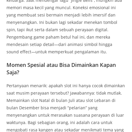
keluarga. Saat mendengar lagu “Jingle Bells”, mungkin ada
memori masa kecil yang muncul. Koneksi emosional ini
yang membuat sesi bermain menjadi lebih imersif dan
menyenangkan. Ini bukan lagi sekadar menekan tombol
spin, tapi ikut serta dalam sebuah perayaan digital.
Pengembang game paham betul hal ini, dan mereka
mendesain setiap detail—dari animasi simbol hingga
sound effect—untuk memperkuat pengalaman itu.
Momen Spesial atau Bisa Dimainkan Kapan
Saja?
Pertanyaan menarik: apakah slot ini hanya cocok dimainkan
saat musim perayaan tersebut? Jawabannya: tidak mutlak.
Memainkan slot Natal di bulan Juli atau slot Lebaran di
bulan Desember bisa menjadi “pelarian” yang
menyenangkan untuk merasakan suasana perayaan di luar
waktunya. Bagi sebagian orang, ini adalah cara untuk
mengobati rasa kangen atau sekadar menikmati tema yang