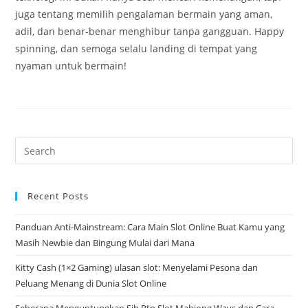
juga tentang memilih pengalaman bermain yang aman,
adil, dan benar-benar menghibur tanpa gangguan. Happy
spinning, dan semoga selalu landing di tempat yang
nyaman untuk bermain!
Pre
Es
to
Recent Posts
clo
the
Panduan Anti-Mainstream: Cara Main Slot Online Buat Kamu yang
sea
Masih Newbie dan Bingung Mulai dari Mana
pan
Kitty Cash (1×2 Gaming) ulasan slot: Menyelami Pesona dan
Peluang Menang di Dunia Slot Online