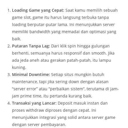
Loading Game yang Cepat:
Saat kamu memilih sebuah
game slot, game itu harus langsung terbuka tanpa
loading berputar-putar lama. Ini menunjukkan server
memiliki bandwidth yang memadai dan optimasi yang
baik.
Putaran Tanpa Lag:
Dari klik spin hingga gulungan
berhenti, semuanya harus responsif dan smooth. Jika
ada jeda aneh atau gerakan patah-patah, itu lampu
kuning.
Minimal Downtime:
Setiap situs mungkin butuh
maintenance, tapi jika sering down dengan alasan
“server error” atau “perbaikan sistem”, terutama di jam-
jam prime time, itu pertanda kurang baik.
Transaksi yang Lancar:
Deposit masuk instan dan
proses withdraw diproses dengan cepat. Ini
menunjukkan integrasi yang solid antara server game
dengan server pembayaran.