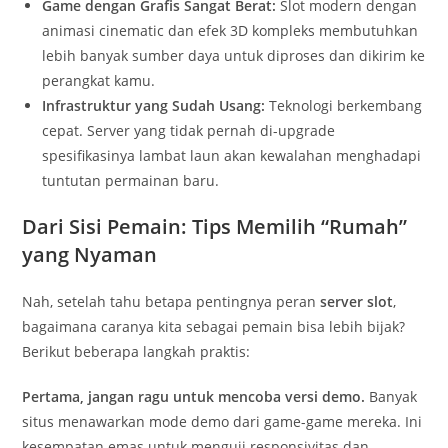
Game dengan Grafis Sangat Berat:
Slot modern dengan
animasi cinematic dan efek 3D kompleks membutuhkan
lebih banyak sumber daya untuk diproses dan dikirim ke
perangkat kamu.
Infrastruktur yang Sudah Usang:
Teknologi berkembang
cepat. Server yang tidak pernah di-upgrade
spesifikasinya lambat laun akan kewalahan menghadapi
tuntutan permainan baru.
Dari Sisi Pemain: Tips Memilih “Rumah”
yang Nyaman
Nah, setelah tahu betapa pentingnya peran
server slot
,
bagaimana caranya kita sebagai pemain bisa lebih bijak?
Berikut beberapa langkah praktis:
Pertama, jangan ragu untuk mencoba versi demo.
Banyak
situs menawarkan mode demo dari game-game mereka. Ini
kesempatan emas untuk menguji responsivitas dan